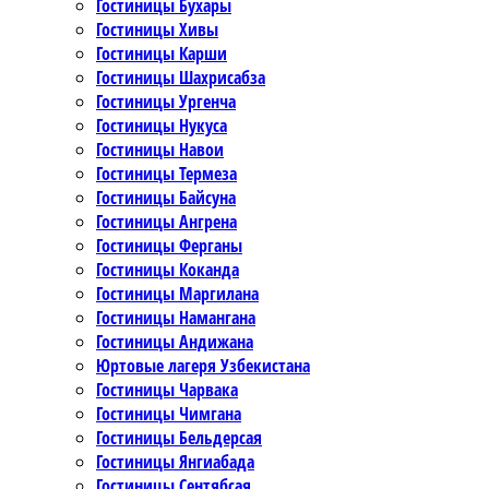
Гостиницы Бухары
Гостиницы Хивы
Гостиницы Карши
Гостиницы Шахрисабза
Гостиницы Ургенча
Гостиницы Нукуса
Гостиницы Навои
Гостиницы Термеза
Гостиницы Байсуна
Гостиницы Ангрена
Гостиницы Ферганы
Гостиницы Коканда
Гостиницы Маргилана
Гостиницы Намангана
Гостиницы Андижана
Юртовые лагеря Узбекистана
Гостиницы Чарвака
Гостиницы Чимгана
Гостиницы Бельдерсая
Гостиницы Янгиабада
Гостиницы Сентябсая