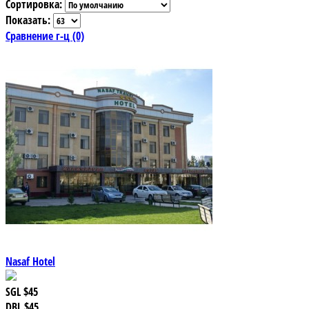
Сортировка:
Показать:
Сравнение г-ц (0)
Nasaf Hotel
SGL
$45
DBL
$45