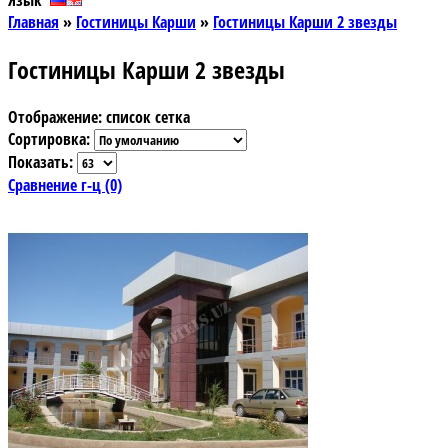
Язык
Главная
»
Гостиницы Карши
»
Гостиницы Карши 2 звезды
Гостиницы Карши 2 звезды
Отображение:
список
сетка
Сортировка:
Показать:
Сравнение г-ц (0)