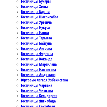
Гостиницы Бухары
Гостиницы Хивы
Гостиницы Карши
Гостиницы Шахрисабза
Гостиницы Ургенча
Гостиницы Нукуса
Гостиницы Навои
Гостиницы Термеза
Гостиницы Байсуна
Гостиницы Ангрена
Гостиницы Ферганы
Гостиницы Коканда
Гостиницы Маргилана
Гостиницы Намангана
Гостиницы Андижана
Юртовые лагеря Узбекистана
Гостиницы Чарвака
Гостиницы Чимгана
Гостиницы Бельдерсая
Гостиницы Янгиабада
Гостиницы Сентябсая