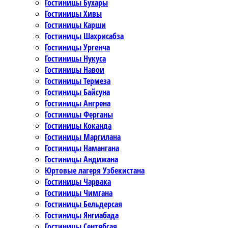
Гостиницы Бухары
Гостиницы Хивы
Гостиницы Карши
Гостиницы Шахрисабза
Гостиницы Ургенча
Гостиницы Нукуса
Гостиницы Навои
Гостиницы Термеза
Гостиницы Байсуна
Гостиницы Ангрена
Гостиницы Ферганы
Гостиницы Коканда
Гостиницы Маргилана
Гостиницы Намангана
Гостиницы Андижана
Юртовые лагеря Узбекистана
Гостиницы Чарвака
Гостиницы Чимгана
Гостиницы Бельдерсая
Гостиницы Янгиабада
Гостиницы Сентябсая