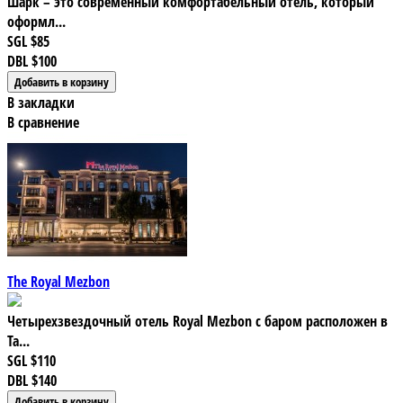
Шарк – это современный комфортабельный отель, который
оформл...
SGL
$85
DBL
$100
В закладки
В сравнение
The Royal Mezbon
Четырехзвездочный отель Royal Mezbon с баром расположен в
Та...
SGL
$110
DBL
$140