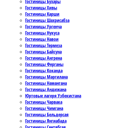
Гостиницы Бухары
Гостиницы Хивы
Гостиницы Карши
Гостиницы Шахрисабза
Гостиницы Ургенча
Гостиницы Нукуса
Гостиницы Навои
Гостиницы Термеза
Гостиницы Байсуна
Гостиницы Ангрена
Гостиницы Ферганы
Гостиницы Коканда
Гостиницы Маргилана
Гостиницы Намангана
Гостиницы Андижана
Юртовые лагеря Узбекистана
Гостиницы Чарвака
Гостиницы Чимгана
Гостиницы Бельдерсая
Гостиницы Янгиабада
Гостиницы Сентябсая