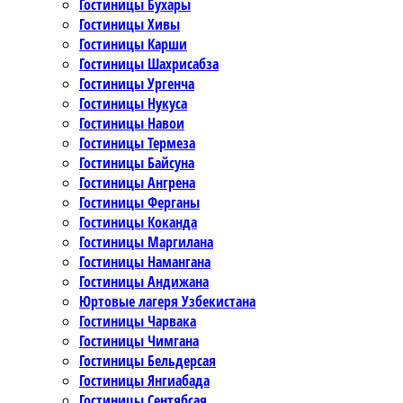
Гостиницы Бухары
Гостиницы Хивы
Гостиницы Карши
Гостиницы Шахрисабза
Гостиницы Ургенча
Гостиницы Нукуса
Гостиницы Навои
Гостиницы Термеза
Гостиницы Байсуна
Гостиницы Ангрена
Гостиницы Ферганы
Гостиницы Коканда
Гостиницы Маргилана
Гостиницы Намангана
Гостиницы Андижана
Юртовые лагеря Узбекистана
Гостиницы Чарвака
Гостиницы Чимгана
Гостиницы Бельдерсая
Гостиницы Янгиабада
Гостиницы Сентябсая