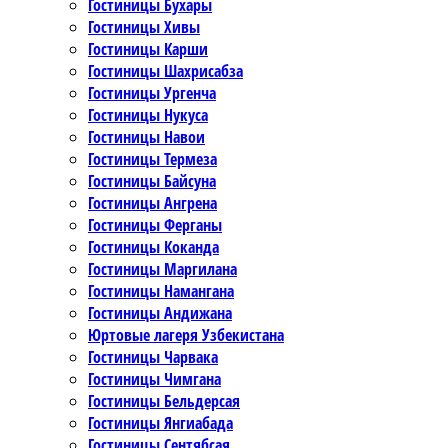
Гостиницы Бухары
Гостиницы Хивы
Гостиницы Карши
Гостиницы Шахрисабза
Гостиницы Ургенча
Гостиницы Нукуса
Гостиницы Навои
Гостиницы Термеза
Гостиницы Байсуна
Гостиницы Ангрена
Гостиницы Ферганы
Гостиницы Коканда
Гостиницы Маргилана
Гостиницы Намангана
Гостиницы Андижана
Юртовые лагеря Узбекистана
Гостиницы Чарвака
Гостиницы Чимгана
Гостиницы Бельдерсая
Гостиницы Янгиабада
Гостиницы Сентябсая