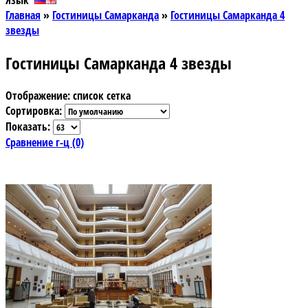
Язык
Главная
»
Гостиницы Самарканда
»
Гостиницы Самарканда 4
звезды
Гостиницы Самарканда 4 звезды
Отображение:
список
сетка
Сортировка:
Показать:
Сравнение г-ц (0)