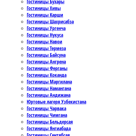
Гостиницы Бухары
Гостиницы Хивы
Гостиницы Карши
Гостиницы Шахрисабза
Гостиницы Ургенча
Гостиницы Нукуса
Гостиницы Навои
Гостиницы Термеза
Гостиницы Байсуна
Гостиницы Ангрена
Гостиницы Ферганы
Гостиницы Коканда
Гостиницы Маргилана
Гостиницы Намангана
Гостиницы Андижана
Юртовые лагеря Узбекистана
Гостиницы Чарвака
Гостиницы Чимгана
Гостиницы Бельдерсая
Гостиницы Янгиабада
Гостиницы Сентябсая