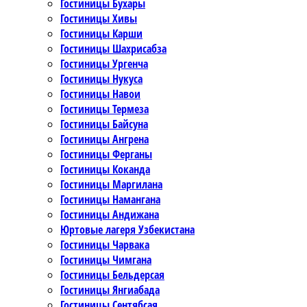
Гостиницы Бухары
Гостиницы Хивы
Гостиницы Карши
Гостиницы Шахрисабза
Гостиницы Ургенча
Гостиницы Нукуса
Гостиницы Навои
Гостиницы Термеза
Гостиницы Байсуна
Гостиницы Ангрена
Гостиницы Ферганы
Гостиницы Коканда
Гостиницы Маргилана
Гостиницы Намангана
Гостиницы Андижана
Юртовые лагеря Узбекистана
Гостиницы Чарвака
Гостиницы Чимгана
Гостиницы Бельдерсая
Гостиницы Янгиабада
Гостиницы Сентябсая