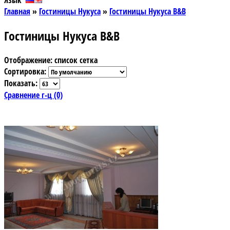
Язык
Главная
»
Гостиницы Нукуса
»
Гостиницы Нукуса B&B
Гостиницы Нукуса B&B
Отображение:
список
сетка
Сортировка:
Показать:
Сравнение г-ц (0)