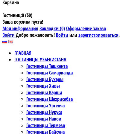
Корзина
Гостиниц:0 ($0)
Ваша корзина пуста!
Моя информация
Закладки (0)
Оформление заказа
Войти
Добро пожаловать!
Войти
или
зарегистрироваться
.
ГЛАВНАЯ
ГОСТИНИЦЫ УЗБЕКИСТАНА
Гостиницы Ташкента
Гостиницы Самарканда
Гостиницы Бухары
Гостиницы Хивы
Гостиницы Карши
Гостиницы Шахрисабза
Гостиницы Ургенча
Гостиницы Нукуса
Гостиницы Навои
Гостиницы Термеза
Гостиницы Байсуна