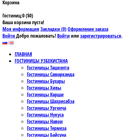
Корзина
Гостиниц:0 ($0)
Ваша корзина пуста!
Моя информация
Закладки (0)
Оформление заказа
Войти
Добро пожаловать!
Войти
или
зарегистрироваться
.
ГЛАВНАЯ
ГОСТИНИЦЫ УЗБЕКИСТАНА
Гостиницы Ташкента
Гостиницы Самарканда
Гостиницы Бухары
Гостиницы Хивы
Гостиницы Карши
Гостиницы Шахрисабза
Гостиницы Ургенча
Гостиницы Нукуса
Гостиницы Навои
Гостиницы Термеза
Гостиницы Байсуна