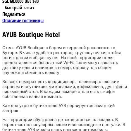
SGL
60.0000
DBL
$80
Быстрый заказ
Поделиться
Описание гостиницы
AYUB Boutique Hotel
Отель AYUB Boutique с баром и террасой расположен в
Бухаре. В числе удобств ресторан, круглосуточная стойка
регистрации и общая кухня. На всей территории отеля
предоставляется бесплатный Wi-Fi. Гости могут заказать
доставку еды и напитков в номер, отдохнуть в общем
лаундже и обменять валюту.
Во всех номерах есть кондиционер, телевизор с плоским
экраном и спутниковыми каналами, кофемашина, душ, фен и
письменный стол. В каждом номере отеля есть шкаф и
собственная ванная комната.
Каждое утро в бутик-отеле AYB сервируется азиатский
завтрак.
На территории обустроена детская игровая площадка. В
окрестностях популярны пешие и велосипедные прогулки. В
бутик-отеле AYB можно взять напрокат автомобиль.