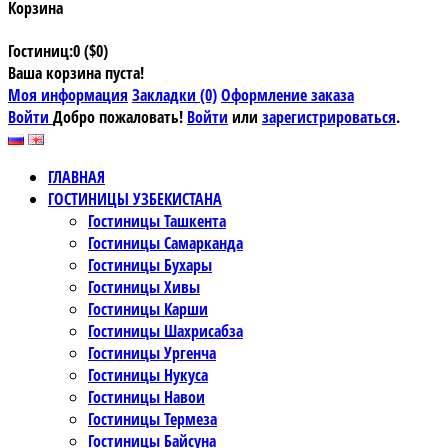
Корзина
Гостиниц:0 ($0)
Ваша корзина пуста!
Моя информация
Закладки (0)
Оформление заказа
Войти
Добро пожаловать!
Войти
или
зарегистрироваться
.
ГЛАВНАЯ
ГОСТИНИЦЫ УЗБЕКИСТАНА
Гостиницы Ташкента
Гостиницы Самарканда
Гостиницы Бухары
Гостиницы Хивы
Гостиницы Карши
Гостиницы Шахрисабза
Гостиницы Ургенча
Гостиницы Нукуса
Гостиницы Навои
Гостиницы Термеза
Гостиницы Байсуна