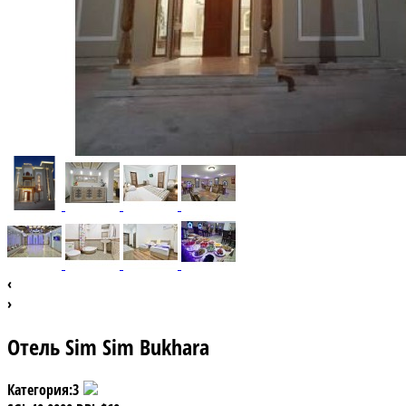
‹
›
Отель Sim Sim Bukhara
Категория:
3