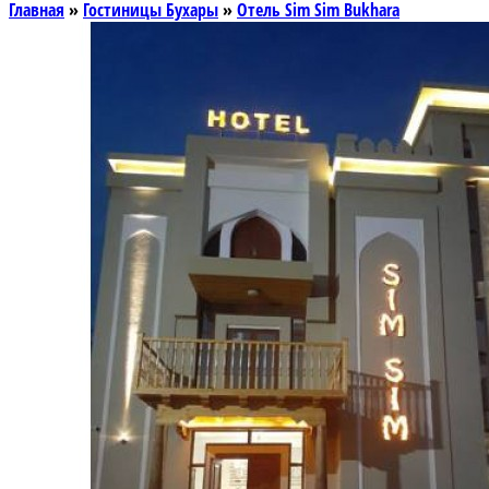
Главная
»
Гостиницы Бухары
»
Отель Sim Sim Bukhara