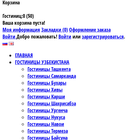
Корзина
Гостиниц:0 ($0)
Ваша корзина пуста!
Моя информация
Закладки (0)
Оформление заказа
Войти
Добро пожаловать!
Войти
или
зарегистрироваться
.
ГЛАВНАЯ
ГОСТИНИЦЫ УЗБЕКИСТАНА
Гостиницы Ташкента
Гостиницы Самарканда
Гостиницы Бухары
Гостиницы Хивы
Гостиницы Карши
Гостиницы Шахрисабза
Гостиницы Ургенча
Гостиницы Нукуса
Гостиницы Навои
Гостиницы Термеза
Гостиницы Байсуна