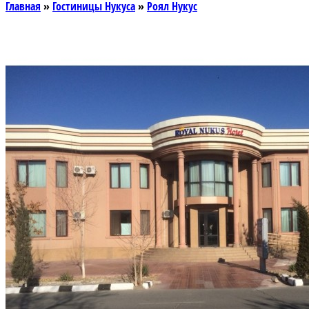
Главная
»
Гостиницы Нукуса
»
Роял Нукус