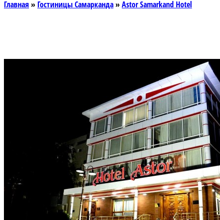
Главная
»
Гостиницы Самарканда
»
Astor Samarkand Hotel