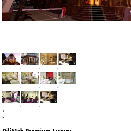
‹
›
DiliMah Premium Luxury