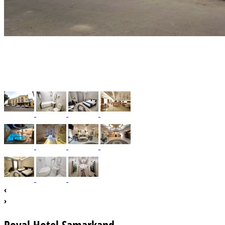
‹
›
Royal Hotel Samarkand