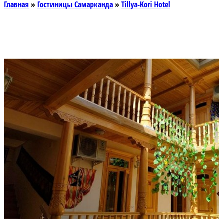
Главная
»
Гостиницы Самарканда
»
Tillya-Kori Hotel