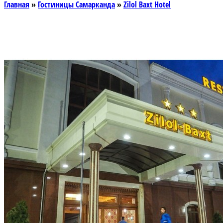
Главная
»
Гостиницы Самарканда
»
Zilol Baxt Hotel