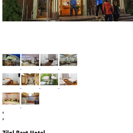
‹
›
Zilol Baxt Hotel