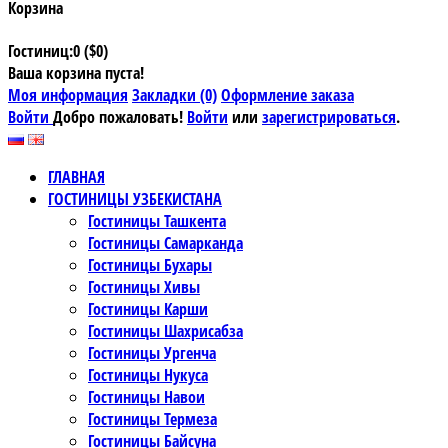
Корзина
Гостиниц:0 ($0)
Ваша корзина пуста!
Моя информация
Закладки (0)
Оформление заказа
Войти
Добро пожаловать!
Войти
или
зарегистрироваться
.
ГЛАВНАЯ
ГОСТИНИЦЫ УЗБЕКИСТАНА
Гостиницы Ташкента
Гостиницы Самарканда
Гостиницы Бухары
Гостиницы Хивы
Гостиницы Карши
Гостиницы Шахрисабза
Гостиницы Ургенча
Гостиницы Нукуса
Гостиницы Навои
Гостиницы Термеза
Гостиницы Байсуна