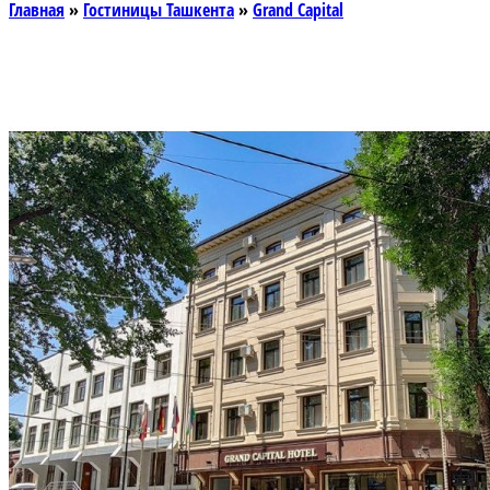
Главная
»
Гостиницы Ташкента
»
Grand Capital