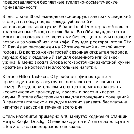
предоставляются бесплатные туалетно-косметические
принадлежности.
В ресторане Shosh ежедневно сервируют завтрак «шведский
стол», а на обед подают блюда узбекской и
интернациональной кухни. В баре Tumbler с террасой подают
традиционные блюда в стиле бара. В лобби-лаундже гости
могут воспользоваться услугами бизнес-центра или провести
встречу за чашкой чая или кофе. Лаундж-ресторан отеля City
21 Pan Asian расположен на 22 этаже самой высокой части
города. В распоряжении гостей сезонная открытая терраса,
лаундж-бар и отдельный зал для семейного или бизнес-
ужина. В меню входят блюда юго-восточной азиатской кухни,
креативные коктейли и алкогольные напитки.
В отеле Hilton Tashkent City работает фитнес-центр и
производится круглосуточная доставка еды и напитков в
номер. В оздоровительном и спа-центре можно заказать
косметические процедуры, массаж и посетить паровые
сауны. В отеле обустроены залы для проведения совещаний.
В представительском лаундже можно заказать бесплатные
напитки и закуски в течение всего дня.
Отель находится примерно в 10 минутах ходьбы от станции
метро Xalqlar Dostligi. Отель находится в 7 км от аэропорта и
в 5 км от железнодорожного вокзала.