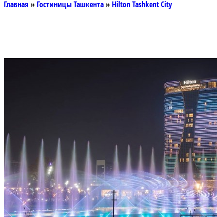
Главная
»
Гостиницы Ташкента
»
Hilton Tashkent City