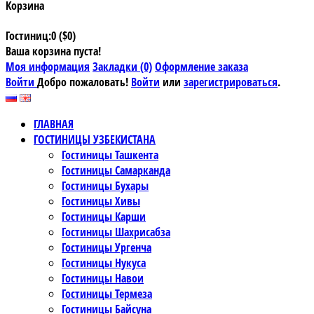
Корзина
Гостиниц:0 ($0)
Ваша корзина пуста!
Моя информация
Закладки (0)
Оформление заказа
Войти
Добро пожаловать!
Войти
или
зарегистрироваться
.
ГЛАВНАЯ
ГОСТИНИЦЫ УЗБЕКИСТАНА
Гостиницы Ташкента
Гостиницы Самарканда
Гостиницы Бухары
Гостиницы Хивы
Гостиницы Карши
Гостиницы Шахрисабза
Гостиницы Ургенча
Гостиницы Нукуса
Гостиницы Навои
Гостиницы Термеза
Гостиницы Байсуна