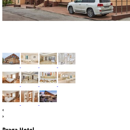
‹
›
Praga Hotel