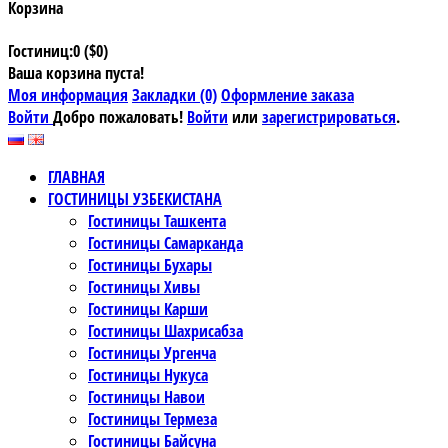
Корзина
Гостиниц:0 ($0)
Ваша корзина пуста!
Моя информация
Закладки (0)
Оформление заказа
Войти
Добро пожаловать!
Войти
или
зарегистрироваться
.
ГЛАВНАЯ
ГОСТИНИЦЫ УЗБЕКИСТАНА
Гостиницы Ташкента
Гостиницы Самарканда
Гостиницы Бухары
Гостиницы Хивы
Гостиницы Карши
Гостиницы Шахрисабза
Гостиницы Ургенча
Гостиницы Нукуса
Гостиницы Навои
Гостиницы Термеза
Гостиницы Байсуна