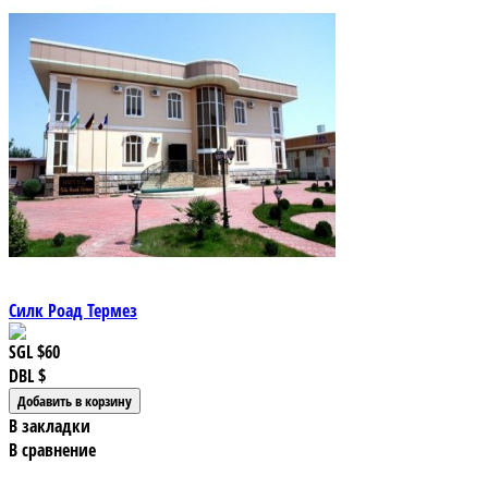
Силк Роад Термез
SGL
$60
DBL
$
В закладки
В сравнение