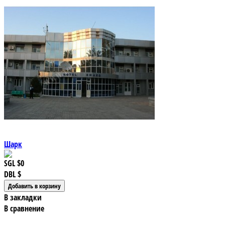
Шарк
SGL
$0
DBL
$
В закладки
В сравнение