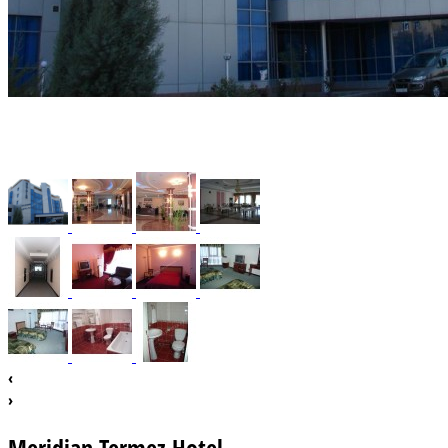
‹
›
Meridian Termez Hotel