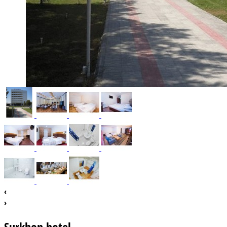
‹
›
Surkhon hotel