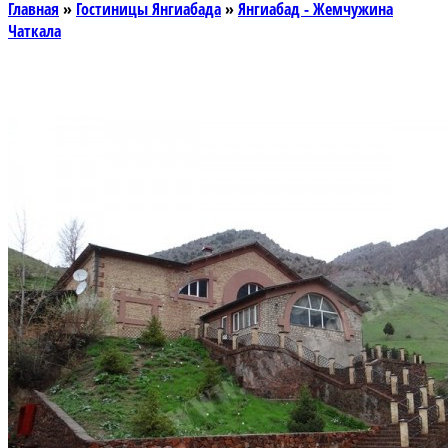
Главная
»
Гостиницы Янгиабада
»
Янгиабад - Жемчужина
Чаткала