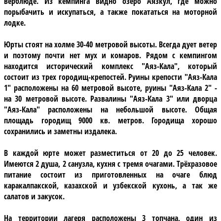
верблюде. Из кемпинга видно
озеро Аязкул
, где можно
порыбачить и искупаться, а также покататься на моторной
лодке.
Юрты стоят на холме 30-40 метровой высоты. Всегда дует ветер
и поэтому почти нет мух и комаров. Рядом с кемпингом
находится
исторический комплекс "Аяз-Кала"
, который
состоит из трех городищ-крепостей. Руины крепости "Аяз-Кала
1" расположены на 60 метровой высоте, руины "Аяз-Кала 2" -
на 30 метровой высоте. Развалины "Аяз-Кала 3" или дворца
"Аяз-Кала" расположены на небольшой высоте. Общая
площадь городищ 9000 кв. метров. Городища хорошо
сохранились и заметны издалека.
В каждой юрте
может разместиться от 20 до 25 человек.
Имеются 2 душа, 2 санузла, кухня с тремя очагами. Трёхразовое
питание состоит из приготовленных на очаге блюд
каракалпакской, казахской и узбекской кухонь, а так же
салатов и закусок.
На территории лагеря
расположены 3 топчана, один из