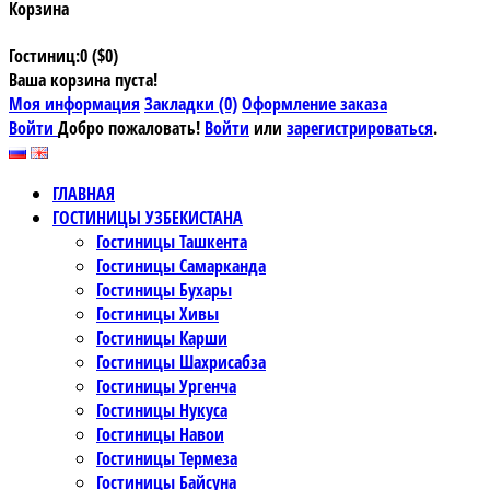
Корзина
Гостиниц:0 ($0)
Ваша корзина пуста!
Моя информация
Закладки (0)
Оформление заказа
Войти
Добро пожаловать!
Войти
или
зарегистрироваться
.
ГЛАВНАЯ
ГОСТИНИЦЫ УЗБЕКИСТАНА
Гостиницы Ташкента
Гостиницы Самарканда
Гостиницы Бухары
Гостиницы Хивы
Гостиницы Карши
Гостиницы Шахрисабза
Гостиницы Ургенча
Гостиницы Нукуса
Гостиницы Навои
Гостиницы Термеза
Гостиницы Байсуна