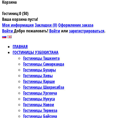
Корзина
Гостиниц:0 ($0)
Ваша корзина пуста!
Моя информация
Закладки (0)
Оформление заказа
Войти
Добро пожаловать!
Войти
или
зарегистрироваться
.
ГЛАВНАЯ
ГОСТИНИЦЫ УЗБЕКИСТАНА
Гостиницы Ташкента
Гостиницы Самарканда
Гостиницы Бухары
Гостиницы Хивы
Гостиницы Карши
Гостиницы Шахрисабза
Гостиницы Ургенча
Гостиницы Нукуса
Гостиницы Навои
Гостиницы Термеза
Гостиницы Байсуна