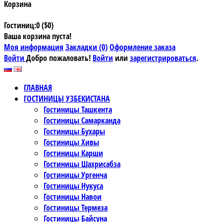
Корзина
Гостиниц:0 ($0)
Ваша корзина пуста!
Моя информация
Закладки (0)
Оформление заказа
Войти
Добро пожаловать!
Войти
или
зарегистрироваться
.
ГЛАВНАЯ
ГОСТИНИЦЫ УЗБЕКИСТАНА
Гостиницы Ташкента
Гостиницы Самарканда
Гостиницы Бухары
Гостиницы Хивы
Гостиницы Карши
Гостиницы Шахрисабза
Гостиницы Ургенча
Гостиницы Нукуса
Гостиницы Навои
Гостиницы Термеза
Гостиницы Байсуна