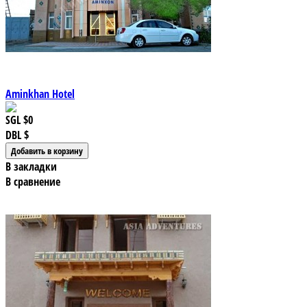
Aminkhan Hotel
SGL
$0
DBL
$
В закладки
В сравнение