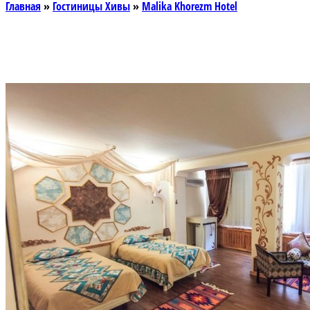
Главная
»
Гостиницы Хивы
»
Malika Khorezm Hotel