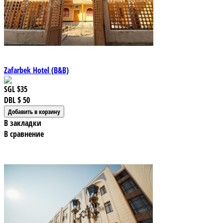
Zafarbek Hotel (B&B)
SGL
$35
DBL
$ 50
В закладки
В сравнение