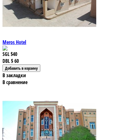
Meros Hotel
SGL
$40
DBL
$ 60
В закладки
В сравнение