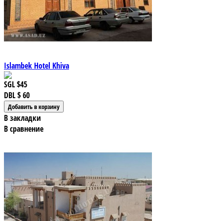
Islambek Hotel Khiva
SGL
$45
DBL
$ 60
В закладки
В сравнение