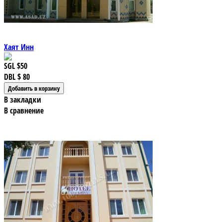
Хаят Инн
SGL
$50
DBL
$ 80
В закладки
В сравнение