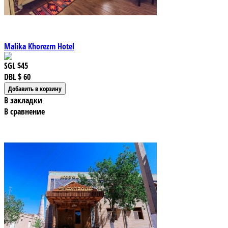
Malika Khorezm Hotel
SGL
$45
DBL
$ 60
В закладки
В сравнение