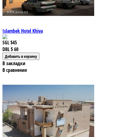
Islambek Hotel Khiva
SGL
$45
DBL
$ 60
В закладки
В сравнение