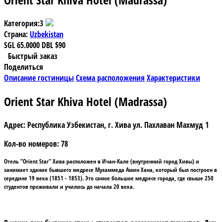
Категория:
3
Страна:
Uzbekistan
SGL
65.0000
DBL
$90
Быстрый заказ
Поделиться
Описание гостиницы
Схема расположения
Характеристики
Orient Star Khiva Hotel (Madrassa)
Адрес:
Республика Узбекистан, г. Хива ул. Пахлаван Махмуд 1
Кол-во номеров:
78
Отель "Orient Star" Хива
расположен в
Ичан-Кале
(внутренний город Хивы) и
занимает здание бывшего
медресе Мухаммеда Амин Хана
, который был построен в
середине 19 века (1851 - 1853). Это самое большое медресе города, где свыше 250
студентов проживали и учились до начала 20 века.