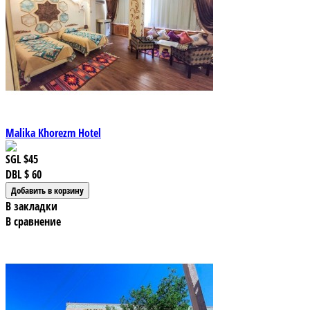
Malika Khorezm Hotel
SGL
$45
DBL
$ 60
В закладки
В сравнение