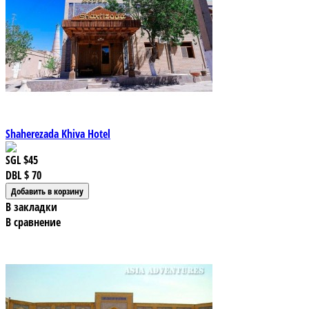
Shaherezada Khiva Hotel
SGL
$45
DBL
$ 70
В закладки
В сравнение