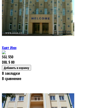
Хаят Инн
SGL
$50
DBL
$ 80
В закладки
В сравнение