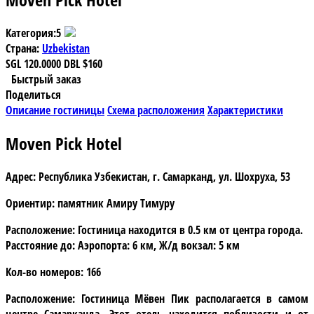
Категория:
5
Страна:
Uzbekistan
SGL
120.0000
DBL
$160
Быстрый заказ
Поделиться
Описание гостиницы
Схема расположения
Характеристики
Moven Pick Hotel
Адрес:
Республика Узбекистан, г. Самарканд, ул. Шохруха, 53
Ориентир:
памятник Амиру Тимуру
Расположение:
Гостиница находится в 0.5 км от центра города.
Расстояние до: Аэропорта: 6 км, Ж/д вокзал: 5 км
Кол-во номеров:
166
Расположение:
Гостиница Мёвен Пик располагается в самом
центре Самарканда. Этот отель находится поблизости и от