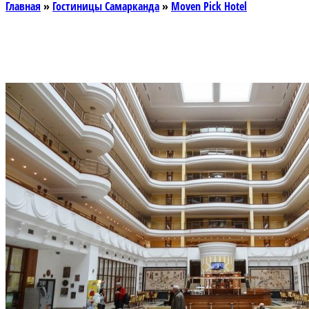
Главная
»
Гостиницы Самарканда
»
Moven Pick Hotel