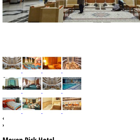
‹
›
Moven Pick Hotel