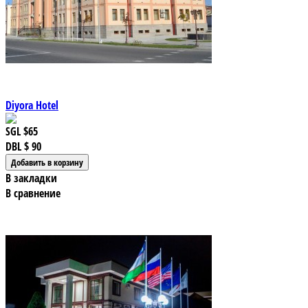
Diyora Hotel
SGL
$65
DBL
$ 90
В закладки
В сравнение