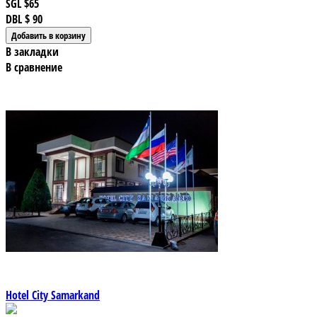
SGL
$65
DBL
$ 90
В закладки
В сравнение
Hotel City Samarkand