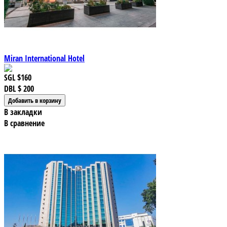
Miran International Hotel
SGL
$160
DBL
$ 200
В закладки
В сравнение