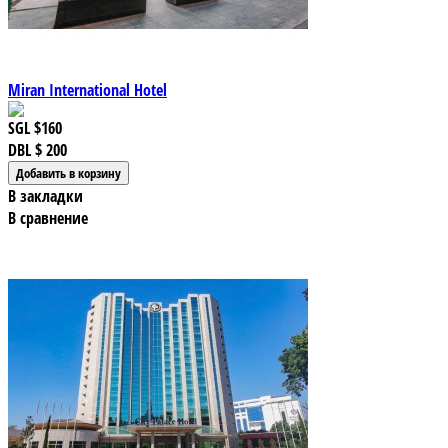
Miran International Hotel
SGL
$160
DBL
$ 200
В закладки
В сравнение