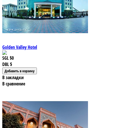
Golden Valley Hotel
SGL
$0
DBL
$
В закладки
В сравнение