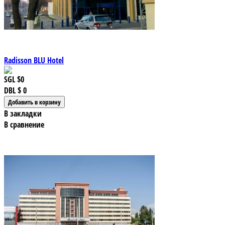
Radisson BLU Hotel
SGL
$0
DBL
$ 0
В закладки
В сравнение