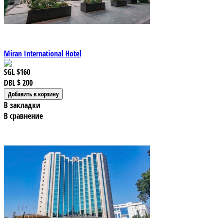
Miran International Hotel
SGL
$160
DBL
$ 200
В закладки
В сравнение