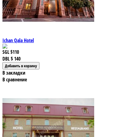
Ichan Qala Hotel
SGL
$110
DBL
$ 140
В закладки
В сравнение