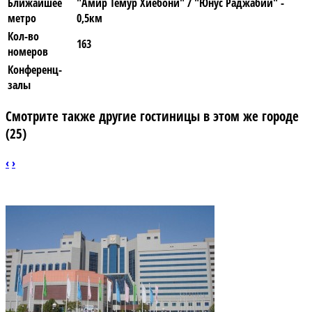
Ближайшее
"Амир Темур Хиебони" / "Юнус Раджабий" -
метро
0,5км
Кол-во
163
номеров
Конференц-
залы
Смотрите также другие гостиницы в этом же городе
(25)
‹
›