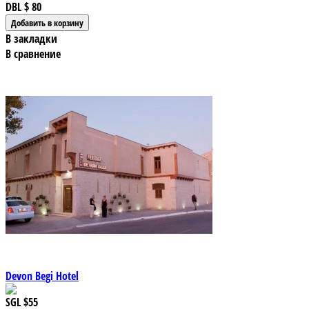
DBL
$ 80
В закладки
В сравнение
Devon Begi Hotel
SGL
$55