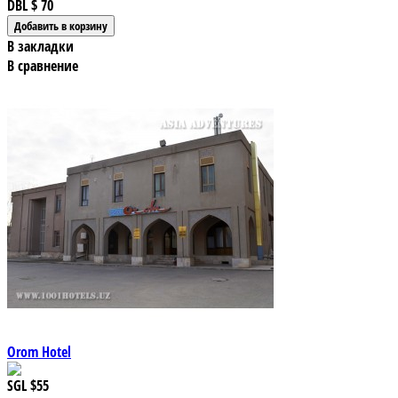
DBL
$ 70
В закладки
В сравнение
Orom Hotel
SGL
$55