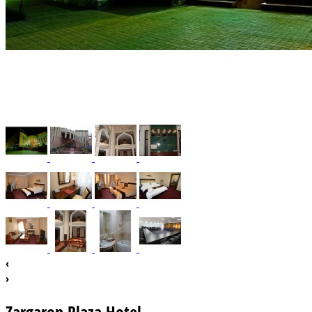
‹
›
Zargaron Plaza Hotel