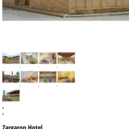
‹
›
Zargaron Hotel