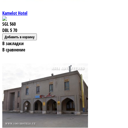
Kamelot Hotel
SGL
$60
DBL
$ 70
В закладки
В сравнение