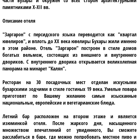
части Бухары и окружен со всех сторон архитектурными
памятниками X-XII вв.
Описание отеля
"Заргарон"
с персидского языка переводится как "квартал
ювелиров", и вплоть до XX века ювелиры Бухары жили именно
в этом районе. Отель
"Заргарон"
построен в стиле домов
богатых вельмож, состоящих из внешнего и внутреннего
двориков. С внутреннего дворика открывается великолепная
панорама на минарет "Калян".
Ресторан
на 30 посадочных мест отделан искусными
бухарскими зодчими в стиле гостиных 19 века. Умелые повара
приготовят по Вашему желанию самые изысканные
национальные, европейские и вегетарианские блюда.
Летний бар
расположен на втором этаже и является
изюминкой отеля. После жаркого дня, насыщенного
множеством впечатлений от увиденного, Вы сможете
расслабиться в баре, где можно попробовать местное пиво и