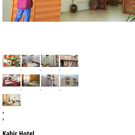
‹
›
Kabir Hotel