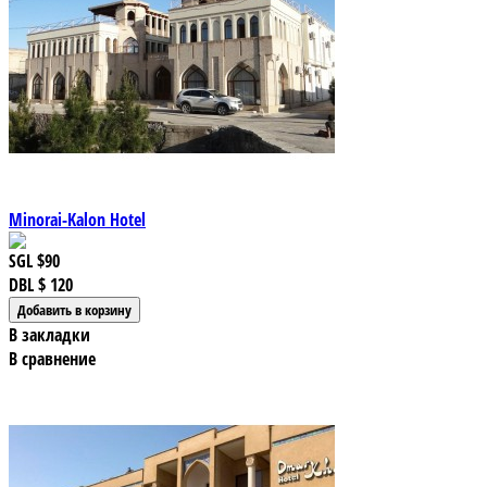
Minorai-Kalon Hotel
SGL
$90
DBL
$ 120
В закладки
В сравнение