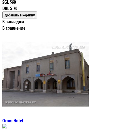
SGL
$60
DBL
$ 70
В закладки
В сравнение
Orom Hotel