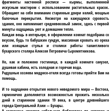
фрагменты настенной росписи — кырмы, выполненной
искусным мастером с использованием растительных красок.
Обращают на себя внимание старинные двери келий, мощные
балочные перекрытия. Несмотря на кажущуюся суровость
здания, оно напоминает средневековый замок, здесь с первой
минуты ощущаешь уют и домашнее тепло.
Каждая вещь в интерьере, в оформлении комнат подобрана со
вкусом, будь то бабушкин сундук, массивная кровать из ореха
или изящные стулья и столики работы талантливого
бухарского столяра Алексея Петровича Сыромятникова.
Но, как и положено гостинице, в каждой комнате
санузел,
душевая кабина
, есть
холодная и горячая вода
.
Радушные хозяева медресе-отеля всегда готовы прийти Вам на
помощь.
И то ощущение открытия нового неведомого мира — Востока,
гармонично дополняется возможностью прожить несколько
дней в старинном здании 19 века, в центре древнейшего
города Центральной Азии — Бухары.
В гостинице имеется
небольшая библиотека по истории
и