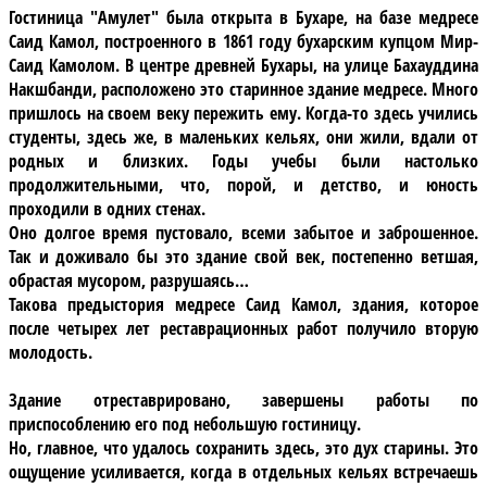
Гостиница "Амулет"
была открыта в Бухаре, на базе медресе
Саид Камол, построенного в 1861 году бухарским купцом Мир-
Саид Камолом. В центре древней Бухары, на улице Бахауддина
Накшбанди, расположено это старинное здание медресе. Много
пришлось на своем веку пережить ему. Когда-то здесь учились
студенты, здесь же, в маленьких кельях, они жили, вдали от
родных и близких. Годы учебы были настолько
продолжительными, что, порой, и детство, и юность
проходили в одних стенах.
Оно долгое время пустовало, всеми забытое и заброшенное.
Так и доживало бы это здание свой век, постепенно ветшая,
обрастая мусором, разрушаясь…
Такова предыстория медресе Саид Камол, здания, которое
после четырех лет реставрационных работ получило вторую
молодость.
Здание отреставрировано, завершены работы по
приспособлению его под небольшую гостиницу.
Но, главное, что удалось сохранить здесь, это дух старины. Это
ощущение усиливается, когда в отдельных кельях встречаешь