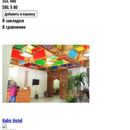
SGL
$60
DBL
$ 80
В закладки
В сравнение
Kabir Hotel