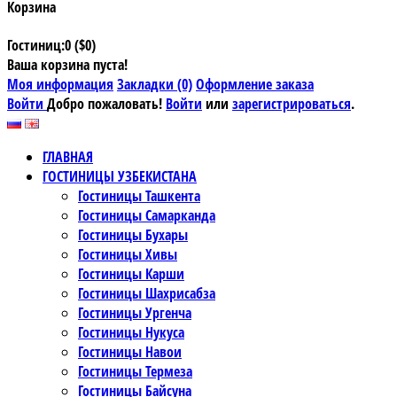
Корзина
Гостиниц:0 ($0)
Ваша корзина пуста!
Моя информация
Закладки (0)
Оформление заказа
Войти
Добро пожаловать!
Войти
или
зарегистрироваться
.
ГЛАВНАЯ
ГОСТИНИЦЫ УЗБЕКИСТАНА
Гостиницы Ташкента
Гостиницы Самарканда
Гостиницы Бухары
Гостиницы Хивы
Гостиницы Карши
Гостиницы Шахрисабза
Гостиницы Ургенча
Гостиницы Нукуса
Гостиницы Навои
Гостиницы Термеза
Гостиницы Байсуна