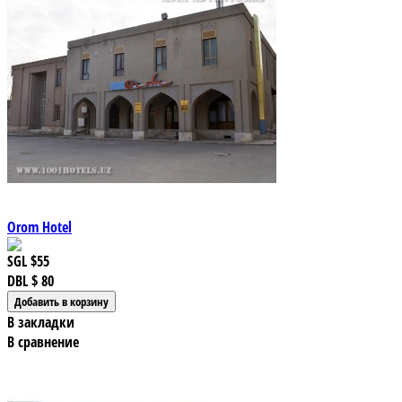
Orom Hotel
SGL
$55
DBL
$ 80
В закладки
В сравнение