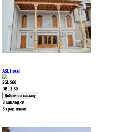
ASL Hotel
SGL
$60
DBL
$ 80
В закладки
В сравнение