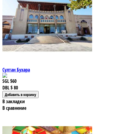
Султан Бухара
SGL
$60
DBL
$ 80
В закладки
В сравнение